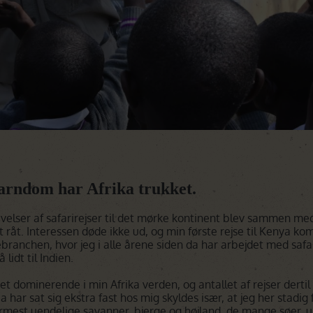
Botswana
Oplev Botswana
Rejser til Botswana
Namibia
Oplev Namibia
Rejser til Namibia
Det Indiske Ocean
Rejser til Det Indiske Ocean
arndom har Afrika trukket.
elser af safarirejser til det mørke kontinent blev sammen med
 råt. Interessen døde ikke ud, og min første rejse til Kenya kom
sebranchen, hvor jeg i alle årene siden da har arbejdet med safa
 lidt til Indien.
et dominerende i min Afrika verden, og antallet af rejser dertil
 har sat sig ekstra fast hos mig skyldes især, at jeg her stadi
rmest uendelige savanner, bjerge og højland, de mange søer, u