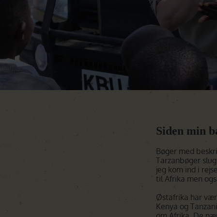
Siden min b
Bøger med beskriv
Tarzanbøger slugt
jeg kom ind i rej
til Afrika men også
Østafrika har vær
Kenya og Tanzania
om Afrika. De næ