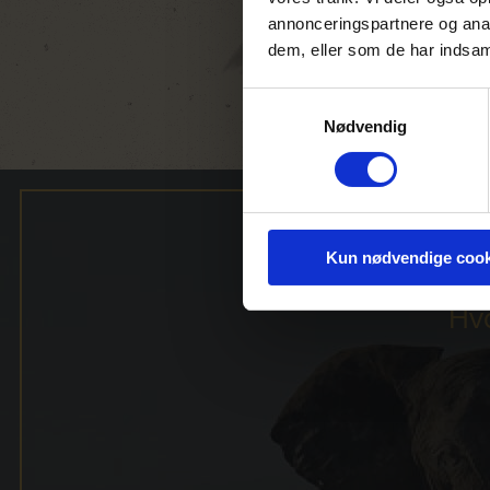
adressen
annonceringspartnere og anal
Bo Finn Poulsen
dem, eller som de har indsaml
Tanderupkærvej 
7400 Herning.
Ring på 26279231 
Samtykkevalg
E-mail: bo@afrika
Nødvendig
Kun nødvendige cook
Hvo