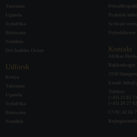
Tanzania
Privatlivspoli
Uganda
Praktisk info
Sydafrika
Se hvad vores
Botswana
Nyhedsbreve
Namibia
Kontakt
Det Indiske Ocean
Afrikas Hori
Bakkedraget 
Udforsk
3550 Slanger
Kenya
Email:
info@a
Tanzania
Telefon:
Uganda
(+45) 22 82 7
(+45) 26 27 9
Sydafrika
CVR: 42 66 7
Botswana
Rejsegarantif
Namibia