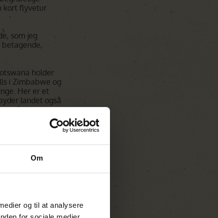
 kort flyvetur
de, som jeg
, betagende,
 Botswana holder
lls i Zimbabwe og
nge. Her er et
 byder landet også
erne, så de mange
er, man besøger
dyrene som
s transport
rundig snak helt
Om
ag, der starter i
 medier og til at analysere
fes i Herning på
nden for sociale medier,