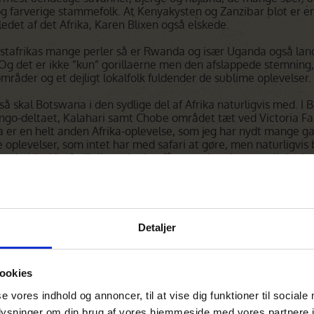
 farverige stammefolk. At Kenyakysten og Zanzibar blot er en
ledet af det Afrika, Karen Blixen også elskede.
Østafrikas mange perler så er Rwanda og især Uganda også lan
 Og det er ikke ”kun” gorillaerne men den afslappede stemning
mråder og et dejligt lokalfolk fuldender de sublime oplevelser.
 så skal Botswana i den sydlige del af Afrika naturligvis med. I
ango-deltaet, Kalahari samt Chobe området tæt ved Victoria Fa
 er en helt anden Afrika-oplevelse, som jeg har nydt mange ga
ge oplevelser, som intet har med safari at gøre, men naturligvis
l og hvidhaj ”safari” til søs. Lad os få en god snak om mulighed
ås.
fgørende, at man opnår den helt rette beliggenhed i de områd
n og om muligt i mindre lodges og camps. Du får derved også 
ten skal naturligvis også være rigtig, så unødigt mange timer
færre områder med god tid end omvendt. Derfor er en god og g
Detaljer
å telefon eller evt. hjemme hos dig privat eller til vores foredr
sted landet rundt.
ookies
g
se vores indhold og annoncer, til at vise dig funktioner til sociale
 møde med Afrikas Horisonter og evt. bor i Jylland kan jeg træf
oplysninger om din brug af vores hjemmeside med vores partnere i