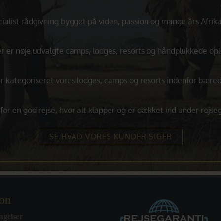
ialist rådgivning bygget på viden, passion og mange års Afrika
r er nøje udvalgte camps, lodges, resorts og håndplukkede opl
ar kategoriseret vores lodges, camps og resorts indenfor bære
for en god rejse, hvor alt klapper og er dækket ind under rejs
SE HVAD VORES KUNDER SIGER
ion
ngelser