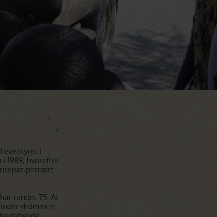
 eventyret i
 i 1989, hvorefter
rirejser primært
 har rundet 75. At
g finder drømmen
begribelige