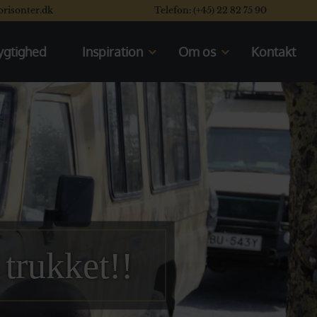
orisonter.dk
Telefon: (+45) 22 82 75 90
gtighed
Inspiration
Om os
Kontakt
Kom til rejseforedrag
Mød os
En typisk dag på safari
Vores rating system
Se vores safaribiler
Læs vores kunders flotte
anmeldelser
Se de åbne safarikøretøjer
Valget mellem Kenya og Tanzania
trukket!!