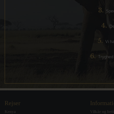
3.
Spec
4.
De
5.
Vi h
6.
Tryghed 
Rejser
Informat
Kenya
Vilkår og beti