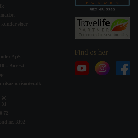
tik
rmation
 kunder siger
Find os her
sonter ApS
10 – Buresø
up
frikashorisonter.dk
5 90
2 31
0 72
ond nr. 3392