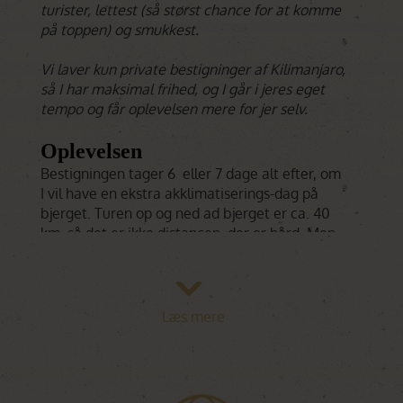
turister, lettest (så størst chance for at komme
på toppen) og smukkest.
Vi laver kun private bestigninger af Kilimanjaro,
så I har maksimal frihed, og I går i jeres eget
tempo og får oplevelsen mere for jer selv.
Oplevelsen
Bestigningen tager 6 eller 7 dage alt efter, om
I vil have en ekstra akklimatiserings-dag på
bjerget. Turen op og ned ad bjerget er ca. 40
km, så det er ikke distancen, der er hård. Men
det kan være udfordrende at vænne sig til
højden. Der kræves hverken alpinteknik, reb
eller andet klatreudstyr, men omvendt så er
det heller ikke nogen afslappet slendre-tur.
Læs mere
Dog er det kun på topdagen at terrænet er
stejlt, ellers er det skånsomt, og det er mere
højden som kroppen skal vænne sig til.