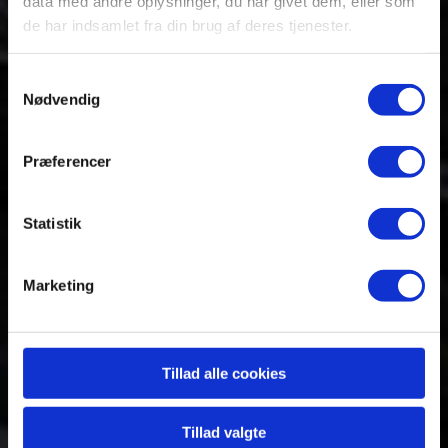
data med andre oplysninger, du har givet dem, eller som
Kilimanjaros
de har indsamlet fra din brug af deres tjenester.
top
Samtykkevalg
Nødvendig
Præferencer
Afrikas højeste - 5.895 meter
Statistik
Marketing
Tillad alle cookies
Tillad valgte